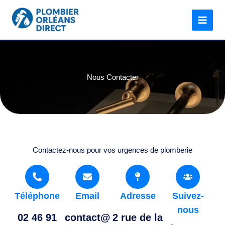
Aller
au
contenu
Nous Contacter
Contactez-nous pour vos urgences de plomberie
Téléphone
Email
Adresse
Suivez-
nous
02 46 91
contact@
2 rue de la