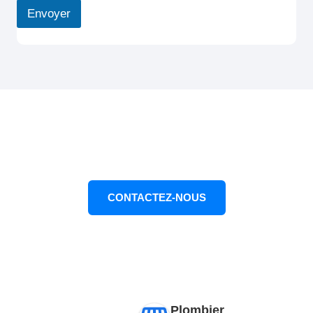
Envoyer
CONTACTEZ-NOUS DÈS MAINTENANT
Nous sommes prêts à vous aider
CONTACTEZ-NOUS
02 46 91 54 21
Plombier