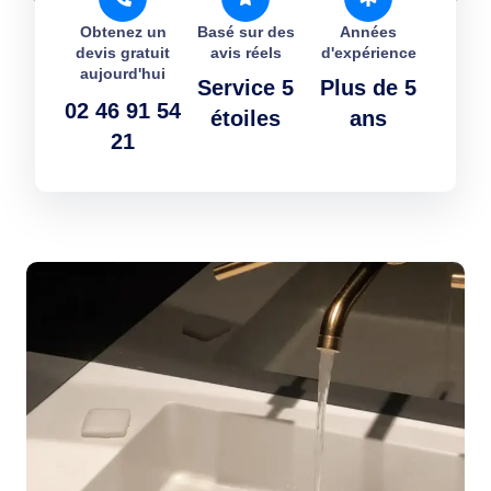
Obtenez un
Basé sur des
Années
devis gratuit
avis réels
d'expérience
aujourd'hui
Service 5
Plus de 5
02 46 91 54
étoiles
ans
21