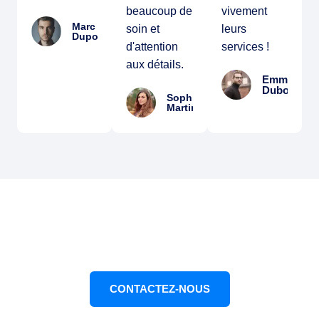
beaucoup de
vivement
Marc
soin et
leurs
Dupont
d'attention
services !
aux détails.
Emma
Dubois
Sophie
Martin
CONTACTEZ-NOUS DÈS MAINTENANT
Nous sommes prêts à vous aider
CONTACTEZ-NOUS