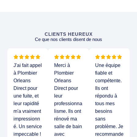
CLIENTS HEUREUX
Ce que nos clients disent de nous
J'ai fait appel
Merci à
Une équipe
à Plombier
Plombier
fiable et
Orleans
Orleans
compétente.
Direct pour
Direct pour
Ils ont
une fuite, et
leur
répondu à
leur rapidité
professionna
tous mes
m'a vraiment
lisme. Ils ont
besoins
impressionn
rénové ma
sans
é. Un service
salle de bain
problème. Je
impeccable !
avec
recommande