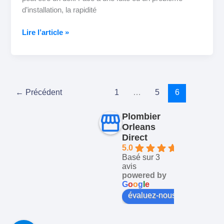
d’installation, la rapidité
Lire l’article »
←
Précédent
1
…
5
6
Plombier
Orleans
Direct
5.0
Basé sur 3
avis
powered by
G
o
o
g
l
e
évaluez-nous sur