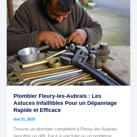
Les
Astuces
Infaillibles
Pour
un
Dépannage
Rapide
et
Efficace
Plombier Fleury-les-Aubrais : Les
Astuces Infaillibles Pour un Dépannage
Rapide et Efficace
mai 31, 2025
Trouver un plombier compétent à Fleury-les-Aubrais
peut être un défi. Face à une fuite ou un problème