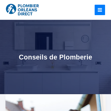
Aller
au
contenu
Conseils de Plomberie
Plombier
La
Chapelle-