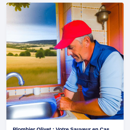
Plombier
Olivet
:
Votre
Sauveur
en
Cas
d’Urgence
Plomberie
24/7
Plombier Olivet : Votre Sauveur en Cas